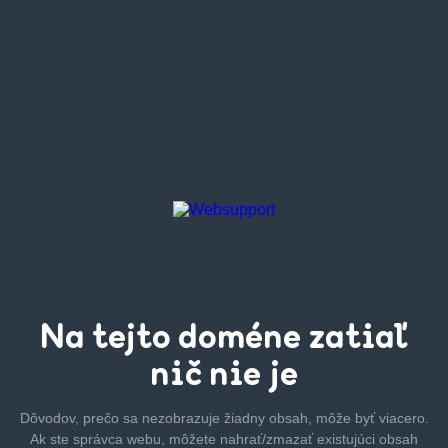
Na tejto
doméne zatiaľ
nič nie je
Dôvodov, prečo sa nezobrazuje žiadny obsah, môže byť
viacero.
Ak ste správca webu, môžete nahrať/zmazať
existujúci obsah